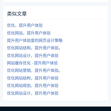
类似文章
优化，提升用户体验
优化网站，提升用户体验
提升用户体验度的网页设计策略
优化网站结构，提升用户体验。
优化网站设计，提升用户体验
网站缓存优化 - 提升用户体验
优化网站营销，提升用户体验。
优化网站结构，提升用户体验
优化网站规划，提升用户体验
优化网站设计，提升用户体验