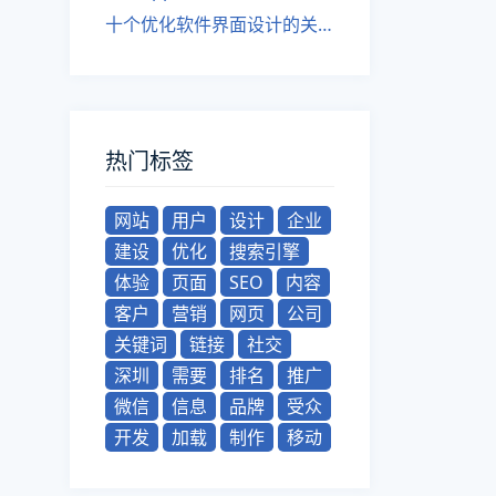
十个优化软件界面设计的关键要素」
热门标签
网站
用户
设计
企业
建设
优化
搜索引擎
体验
页面
SEO
内容
客户
营销
网页
公司
关键词
链接
社交
深圳
需要
排名
推广
微信
信息
品牌
受众
开发
加载
制作
移动