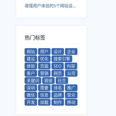
增强用户体验的5个网站设计技巧
热门标签
网站
用户
设计
企业
建设
优化
搜索引擎
体验
页面
SEO
内容
客户
营销
网页
公司
关键词
链接
社交
深圳
需要
排名
推广
微信
信息
品牌
受众
开发
加载
制作
移动