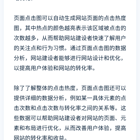
页面点击图可以自动生成网站页面的点击热度
图，其中热点的颜色越亮表示该区域被点击的
次数越多，从而帮助网站建设者快速了解用户
的关注点和行为习惯。通过页面点击图的数据
分析，网站建设者能够进行网站设计和优化，
以提高用户体验和网站的转化率。
除了了解整体的点击热度，页面点击图还可以
提供详细的数据分析，例如某一具体元素的点
击次数和点击次数与转化率之间的关系等。这
些数据可以帮助网站建设者对网站的页面、元
素和布局进行优化，从而改善用户体验，提高
网站的转化率和收益。