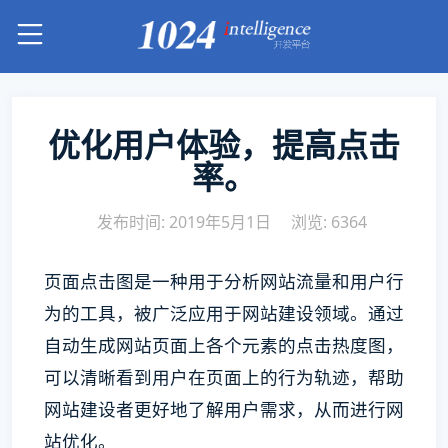
优化用户体验，提高点击
率。
发布时间: 2019年5月1日
浏览: 6364
页面点击图是一种用于分析网站流量和用户行
为的工具，被广泛应用于网站建设领域。通过
自动生成网站页面上各个元素的点击热度图，
可以清晰看到用户在页面上的行为轨迹，帮助
网站建设者更好地了解用户需求，从而进行网
站优化。