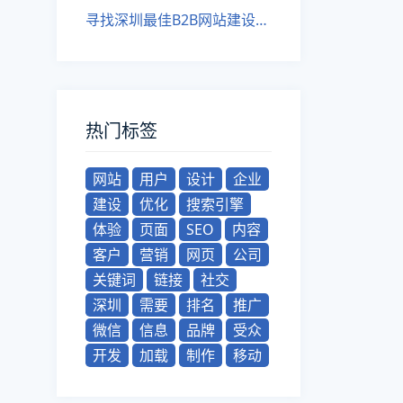
寻找深圳最佳B2B网站建设公司
热门标签
网站
用户
设计
企业
建设
优化
搜索引擎
体验
页面
SEO
内容
客户
营销
网页
公司
关键词
链接
社交
深圳
需要
排名
推广
微信
信息
品牌
受众
开发
加载
制作
移动