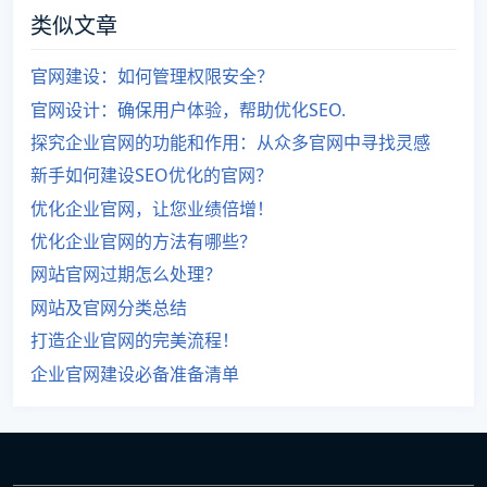
类似文章
官网建设：如何管理权限安全？
官网设计：确保用户体验，帮助优化SEO.
探究企业官网的功能和作用：从众多官网中寻找灵感
新手如何建设SEO优化的官网？
优化企业官网，让您业绩倍增！
优化企业官网的方法有哪些？
网站官网过期怎么处理？
网站及官网分类总结
打造企业官网的完美流程！
企业官网建设必备准备清单