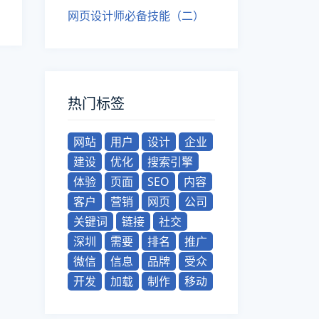
网页设计师必备技能（二）
热门标签
网站
用户
设计
企业
建设
优化
搜索引擎
体验
页面
SEO
内容
客户
营销
网页
公司
关键词
链接
社交
深圳
需要
排名
推广
微信
信息
品牌
受众
开发
加载
制作
移动