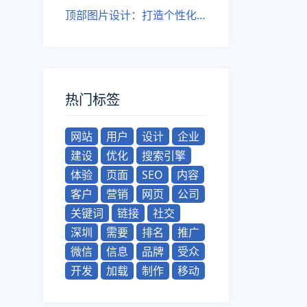
顶部图片设计：打造个性化网站。
热门标签
网站
用户
设计
企业
建设
优化
搜索引擎
体验
页面
SEO
内容
客户
营销
网页
公司
关键词
链接
社交
深圳
需要
排名
推广
微信
信息
品牌
受众
开发
加载
制作
移动