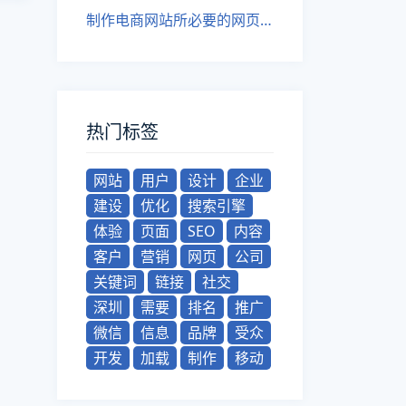
制作电商网站所必要的网页及其重要性
热门标签
网站
用户
设计
企业
建设
优化
搜索引擎
体验
页面
SEO
内容
客户
营销
网页
公司
关键词
链接
社交
深圳
需要
排名
推广
微信
信息
品牌
受众
开发
加载
制作
移动