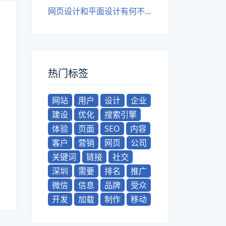
网页设计和平面设计有何不同？
热门标签
网站
用户
设计
企业
建设
优化
搜索引擎
体验
页面
SEO
内容
客户
营销
网页
公司
关键词
链接
社交
深圳
需要
排名
推广
微信
信息
品牌
受众
开发
加载
制作
移动