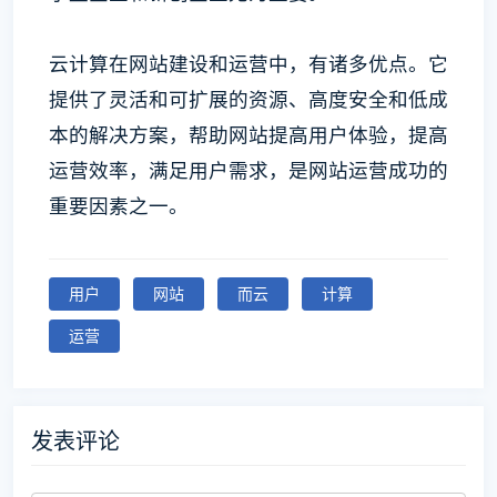
云计算在网站建设和运营中，有诸多优点。它
提供了灵活和可扩展的资源、高度安全和低成
本的解决方案，帮助网站提高用户体验，提高
运营效率，满足用户需求，是网站运营成功的
重要因素之一。
用户
网站
而云
计算
运营
发表评论