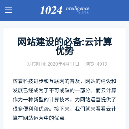
网站建设的必备:云计算
优势
发布时间: 2020年4月11日
浏览: 4919
随着科技进步和互联网的普及，网站的建设和
发展已经成为了不可或缺的一部分。而云计算
作为一种新型的计算技术，为网站运营提供了
很多便利和优势。接下来，我们就来看看云计
算在网站运营中的优点。