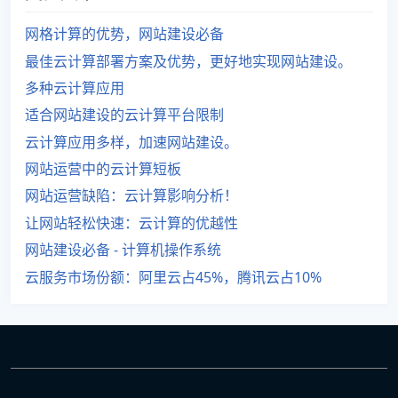
网格计算的优势，网站建设必备
最佳云计算部署方案及优势，更好地实现网站建设。
多种云计算应用
适合网站建设的云计算平台限制
云计算应用多样，加速网站建设。
网站运营中的云计算短板
网站运营缺陷：云计算影响分析！
让网站轻松快速：云计算的优越性
网站建设必备 - 计算机操作系统
云服务市场份额：阿里云占45%，腾讯云占10%