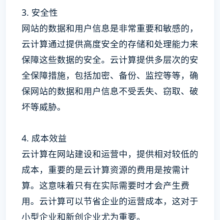
3. 安全性
网站的数据和用户信息是非常重要和敏感的，
云计算通过提供高度安全的存储和处理能力来
保障这些数据的安全。云计算提供多层次的安
全保障措施，包括加密、备份、监控等等，确
保网站的数据和用户信息不受丢失、窃取、破
坏等威胁。
4. 成本效益
云计算在网站建设和运营中，提供相对较低的
成本，重要的是云计算资源的费用是按需计
算。这意味着只有在实际需要时才会产生费
用。云计算可以节省企业的运营成本，这对于
小型企业和新创企业尤为重要。