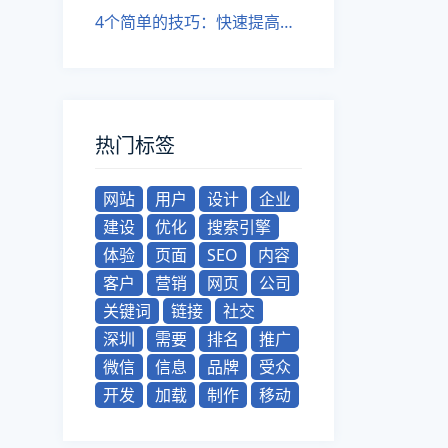
4个简单的技巧：快速提高网站排名的SEO攻略
热门标签
网站
用户
设计
企业
建设
优化
搜索引擎
体验
页面
SEO
内容
客户
营销
网页
公司
关键词
链接
社交
深圳
需要
排名
推广
微信
信息
品牌
受众
开发
加载
制作
移动