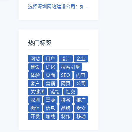
选择深圳网站建设公司：如何找到最合适的网络实体
热门标签
网站
用户
设计
企业
建设
优化
搜索引擎
体验
页面
SEO
内容
客户
营销
网页
公司
关键词
链接
社交
深圳
需要
排名
推广
微信
信息
品牌
受众
开发
加载
制作
移动