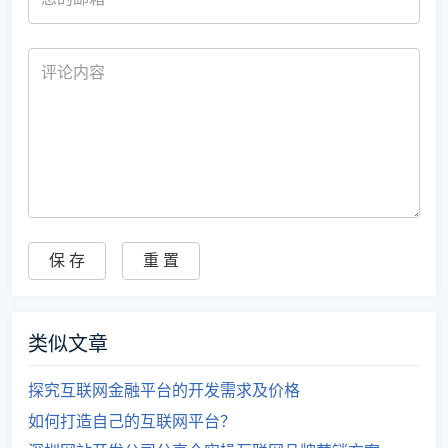
类似文章
探究互联网金融平台的开发需求及价格
如何打造自己的互联网平台？