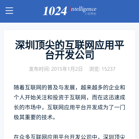
深圳顶尖的互联网应用平
台开发公司
发布时间: 2015年1月2日
浏览: 15237
随着互联网的普及与发展，越来越多的企业和
个人开始关注和投资于互联网，而在这迅速成
长的市场中，互联网应用平台开发成为了一门
极其重要的技术。
在众多互联网应用平台开发公司中，深圳顶尖