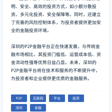
明、安全、高效的投资方式，如小额分散投
资、多元化投资、安全保障等。同时，还建立
了完善的风险控制体系，为投资者提供更加安
全的金融投资环境。
深圳的P2P金融平台正在快速发展，与传统金
融市场相比，其投资门槛低、运营成本低、资
金流动性强等优势日益凸显。未来，深圳的
P2P金融平台将在技术和服务的不断提升中，
为投资者和企业提供更优质的金融服务。
P2P
互联网
平台
投资
深圳
金融