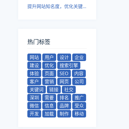
提升网站知名度，优化关键词布局！
热门标签
网站
用户
设计
企业
建设
优化
搜索引擎
体验
页面
SEO
内容
客户
营销
网页
公司
关键词
链接
社交
深圳
需要
排名
推广
微信
信息
品牌
受众
开发
加载
制作
移动