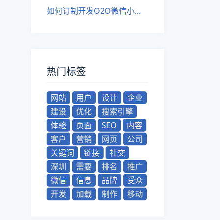
如何订制开发O2O微信小程序？
热门标签
网站
用户
设计
企业
建设
优化
搜索引擎
体验
页面
SEO
内容
客户
营销
网页
公司
关键词
链接
社交
深圳
需要
排名
推广
微信
信息
品牌
受众
开发
加载
制作
移动