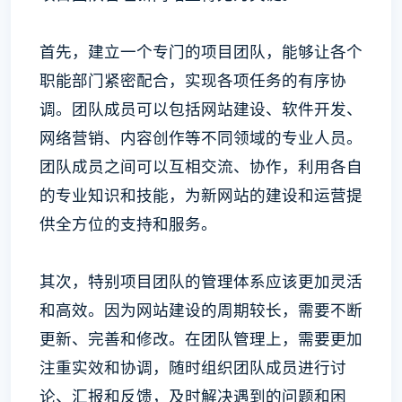
首先，建立一个专门的项目团队，能够让各个
职能部门紧密配合，实现各项任务的有序协
调。团队成员可以包括网站建设、软件开发、
网络营销、内容创作等不同领域的专业人员。
团队成员之间可以互相交流、协作，利用各自
的专业知识和技能，为新网站的建设和运营提
供全方位的支持和服务。
其次，特别项目团队的管理体系应该更加灵活
和高效。因为网站建设的周期较长，需要不断
更新、完善和修改。在团队管理上，需要更加
注重实效和协调，随时组织团队成员进行讨
论、汇报和反馈，及时解决遇到的问题和困