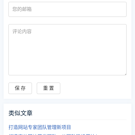
类似文章
打造网站专家团队管理新项目