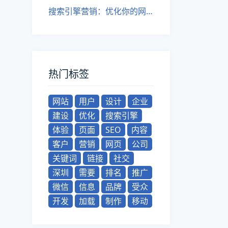
搜索引擎营销：优化你的网站，获得更多流量！
热门标签
网站
用户
设计
企业
建设
优化
搜索引擎
体验
页面
SEO
内容
客户
营销
网页
公司
关键词
链接
社交
深圳
需要
排名
推广
微信
信息
品牌
受众
开发
加载
制作
移动