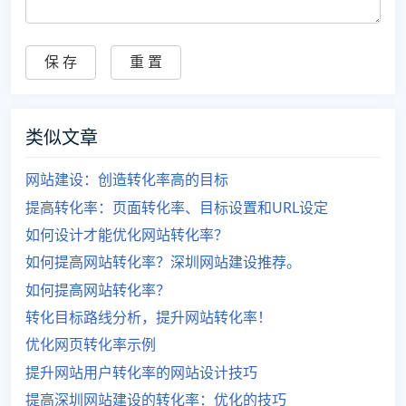
类似文章
网站建设：创造转化率高的目标
提高转化率：页面转化率、目标设置和URL设定
如何设计才能优化网站转化率？
如何提高网站转化率？深圳网站建设推荐。
如何提高网站转化率？
转化目标路线分析，提升网站转化率！
优化网页转化率示例
提升网站用户转化率的网站设计技巧
提高深圳网站建设的转化率：优化的技巧