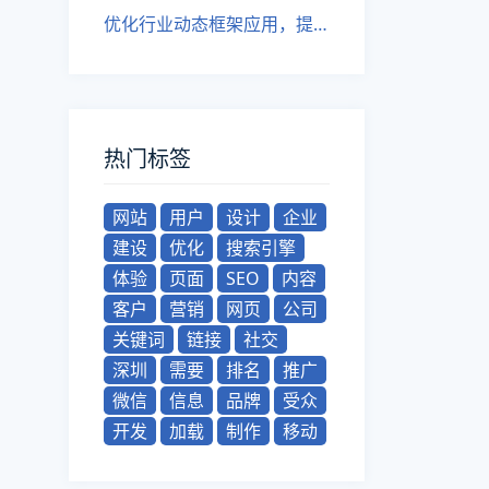
优化行业动态框架应用，提升网站吸引力
热门标签
网站
用户
设计
企业
建设
优化
搜索引擎
体验
页面
SEO
内容
客户
营销
网页
公司
关键词
链接
社交
深圳
需要
排名
推广
微信
信息
品牌
受众
开发
加载
制作
移动