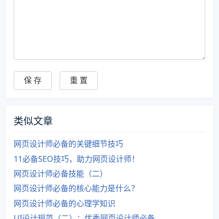
类似文章
网页设计师必备的关键细节技巧
11必备SEO技巧，助力网页设计师！
网页设计师必备技能（二）
网页设计师必备的核心能力是什么？
网页设计师必备的心理学知识
UI设计规范（二）：优秀网页设计师必备