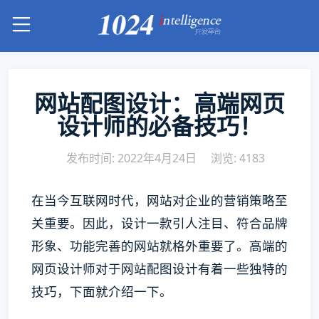
网站配图设计：高端网页
设计师的必备技巧！
发布时间: 2022年4月24日
浏览: 4183
在当今互联网时代，网站对企业的营销策略至
关重要。因此，设计一款引人注目、符合品牌
形象、功能完善的网站就格外重要了。高端的
网页设计师对于网站配图设计有着一些独特的
技巧，下面就介绍一下。