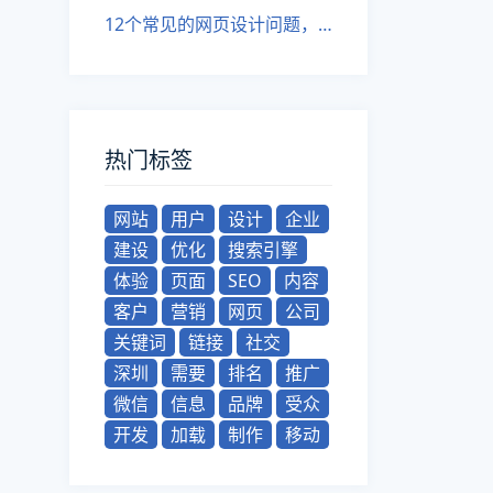
12个常见的网页设计问题，你不能不知道（下）
热门标签
网站
用户
设计
企业
建设
优化
搜索引擎
体验
页面
SEO
内容
客户
营销
网页
公司
关键词
链接
社交
深圳
需要
排名
推广
微信
信息
品牌
受众
开发
加载
制作
移动