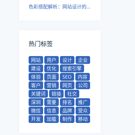
色彩搭配解析：网站设计的色彩运用
热门标签
网站
用户
设计
企业
建设
优化
搜索引擎
体验
页面
SEO
内容
客户
营销
网页
公司
关键词
链接
社交
深圳
需要
排名
推广
微信
信息
品牌
受众
开发
加载
制作
移动