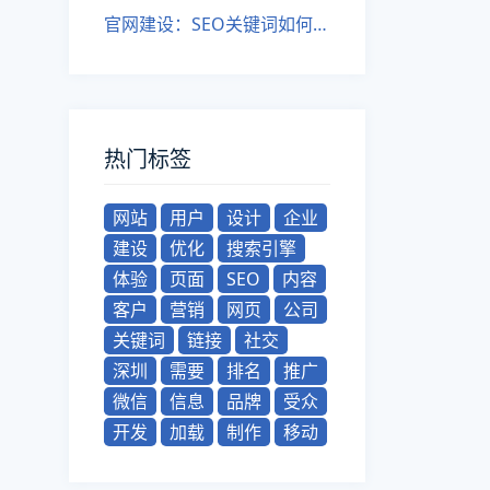
官网建设：SEO关键词如何优化？吸引用户？
热门标签
网站
用户
设计
企业
建设
优化
搜索引擎
体验
页面
SEO
内容
客户
营销
网页
公司
关键词
链接
社交
深圳
需要
排名
推广
微信
信息
品牌
受众
开发
加载
制作
移动