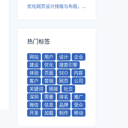
优化网页设计排版与布局，提升用户体验。
热门标签
网站
用户
设计
企业
建设
优化
搜索引擎
体验
页面
SEO
内容
客户
营销
网页
公司
关键词
链接
社交
深圳
需要
排名
推广
微信
信息
品牌
受众
开发
加载
制作
移动