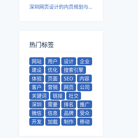
深圳网页设计的内页规划与布局技巧
热门标签
网站
用户
设计
企业
建设
优化
搜索引擎
体验
页面
SEO
内容
客户
营销
网页
公司
关键词
链接
社交
深圳
需要
排名
推广
微信
信息
品牌
受众
开发
加载
制作
移动