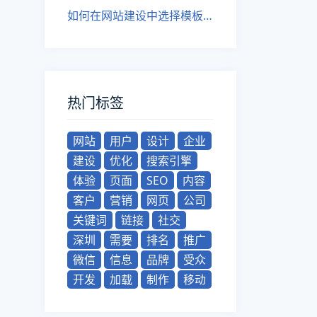
如何在网站建设中选择模板建站和定制开发？
热门标签
网站
用户
设计
企业
建设
优化
搜索引擎
体验
页面
SEO
内容
客户
营销
网页
公司
关键词
链接
社交
深圳
需要
排名
推广
微信
信息
品牌
受众
开发
加载
制作
移动