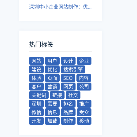
深圳中小企业网站制作：优化难题初探
热门标签
网站
用户
设计
企业
建设
优化
搜索引擎
体验
页面
SEO
内容
客户
营销
网页
公司
关键词
链接
社交
深圳
需要
排名
推广
微信
信息
品牌
受众
开发
加载
制作
移动