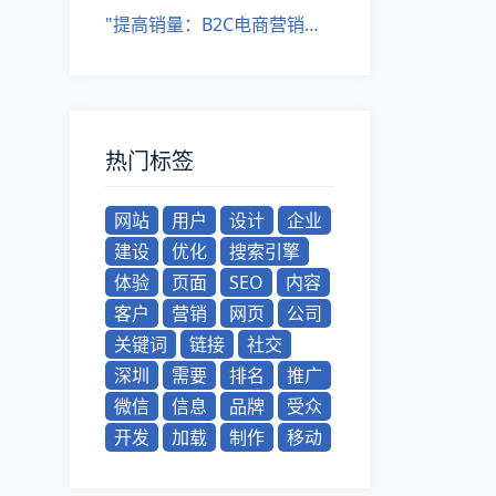
"提高销量：B2C电商营销策略"，
热门标签
网站
用户
设计
企业
建设
优化
搜索引擎
体验
页面
SEO
内容
客户
营销
网页
公司
关键词
链接
社交
深圳
需要
排名
推广
微信
信息
品牌
受众
开发
加载
制作
移动