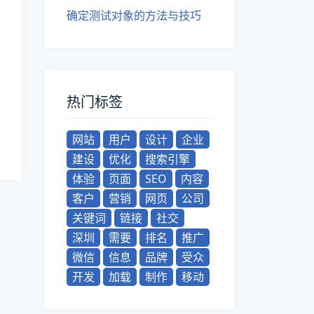
确定测试对象的方法与技巧
热门标签
网站
用户
设计
企业
建设
优化
搜索引擎
体验
页面
SEO
内容
客户
营销
网页
公司
关键词
链接
社交
深圳
需要
排名
推广
微信
信息
品牌
受众
开发
加载
制作
移动