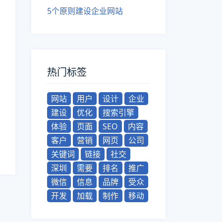
5个原则建设企业网站
热门标签
网站
用户
设计
企业
建设
优化
搜索引擎
体验
页面
SEO
内容
客户
营销
网页
公司
关键词
链接
社交
深圳
需要
排名
推广
微信
信息
品牌
受众
开发
加载
制作
移动