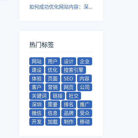
如何成功优化网站内容：深圳网站建设公司的黄金法则
热门标签
网站
用户
设计
企业
建设
优化
搜索引擎
体验
页面
SEO
内容
客户
营销
网页
公司
关键词
链接
社交
深圳
需要
排名
推广
微信
信息
品牌
受众
开发
加载
制作
移动