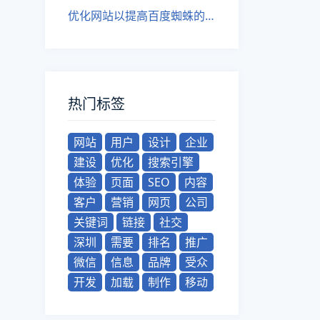
优化网站以提高百度蜘蛛的爬行效率
热门标签
网站
用户
设计
企业
建设
优化
搜索引擎
体验
页面
SEO
内容
客户
营销
网页
公司
关键词
链接
社交
深圳
需要
排名
推广
微信
信息
品牌
受众
开发
加载
制作
移动