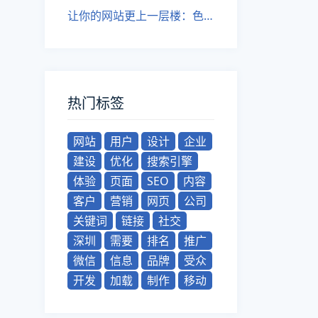
让你的网站更上一层楼：色彩应用行业动态
热门标签
网站
用户
设计
企业
建设
优化
搜索引擎
体验
页面
SEO
内容
客户
营销
网页
公司
关键词
链接
社交
深圳
需要
排名
推广
微信
信息
品牌
受众
开发
加载
制作
移动