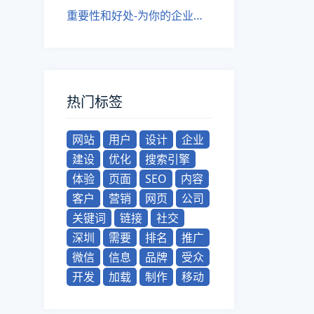
重要性和好处-为你的企业网站建设决策提供指导
热门标签
网站
用户
设计
企业
建设
优化
搜索引擎
体验
页面
SEO
内容
客户
营销
网页
公司
关键词
链接
社交
深圳
需要
排名
推广
微信
信息
品牌
受众
开发
加载
制作
移动